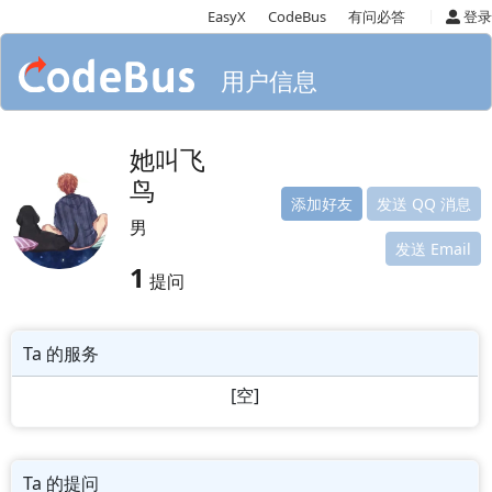
|
EasyX
CodeBus
有问必答
登录
用户信息
她叫飞
鸟
添加好友
发送 QQ 消息
男
发送 Email
1
提问
Ta 的服务
[空]
Ta 的提问