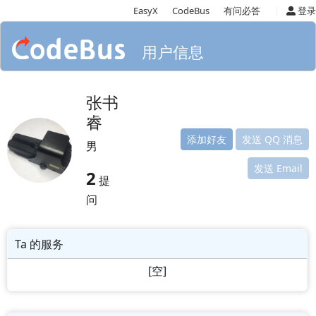
|
EasyX
CodeBus
有问必答
登录
用户信息
张书
睿
添加好友
发送 QQ 消息
男
发送 Email
2
提
问
Ta 的服务
[空]