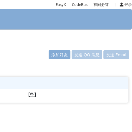
|
EasyX
CodeBus
有问必答
登录
添加好友
发送 QQ 消息
发送 Email
[空]