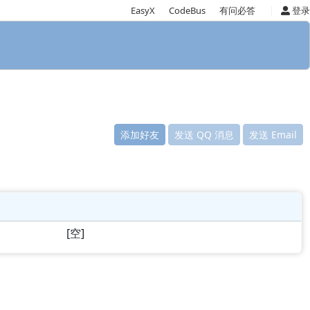
|
EasyX
CodeBus
有问必答
登录
添加好友
发送 QQ 消息
发送 Email
[空]