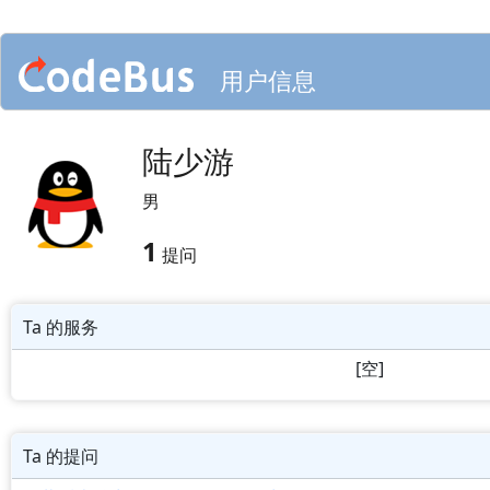
用户信息
陆少游
男
1
提问
Ta 的服务
[空]
Ta 的提问