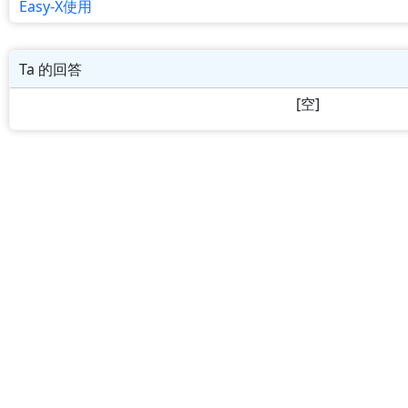
Easy-X使用
Ta 的回答
[空]