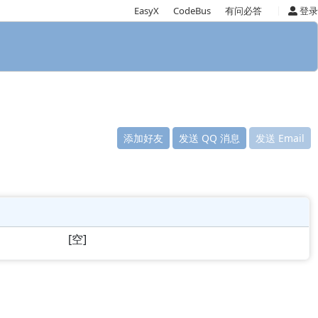
|
EasyX
CodeBus
有问必答
登录
添加好友
发送 QQ 消息
发送 Email
[空]