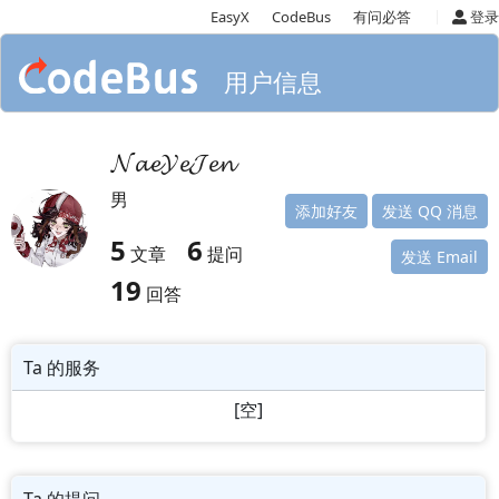
|
EasyX
CodeBus
有问必答
登录
用户信息
𝓝𝓪𝓮𝓨𝓮𝓙𝓮𝓷
男
添加好友
发送 QQ 消息
5
6
文章
提问
发送 Email
19
回答
Ta 的服务
[空]
Ta 的提问