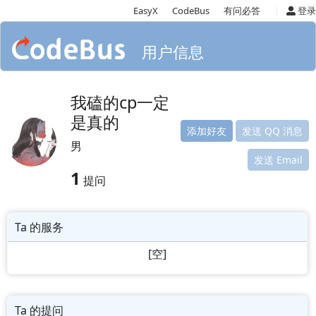
|
EasyX
CodeBus
有问必答
登录
用户信息
我磕的cp一定
是真的
添加好友
发送 QQ 消息
男
发送 Email
1
提问
Ta 的服务
[空]
Ta 的提问