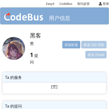
|
EasyX
CodeBus
有问必答
登录
用户信息
黑客
男
添加好友
发送 QQ 消息
1
发送 Email
提
问
Ta 的服务
[空]
Ta 的提问