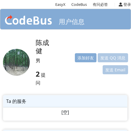
|
EasyX
CodeBus
有问必答
登录
用户信息
陈成
健
添加好友
发送 QQ 消息
男
发送 Email
2
提
问
Ta 的服务
[空]