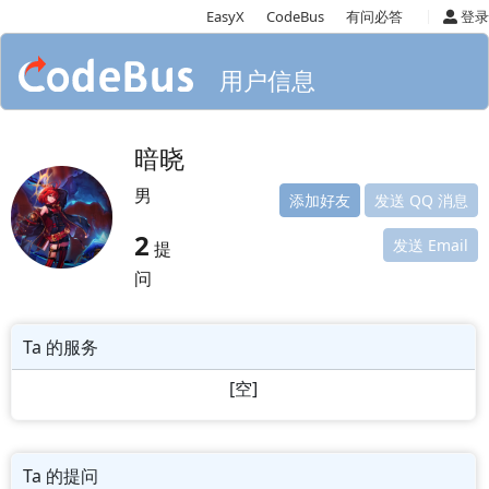
|
EasyX
CodeBus
有问必答
登录
用户信息
暗晓
男
添加好友
发送 QQ 消息
2
发送 Email
提
问
Ta 的服务
[空]
Ta 的提问