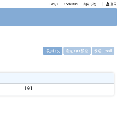
|
EasyX
CodeBus
有问必答
登录
添加好友
发送 QQ 消息
发送 Email
[空]