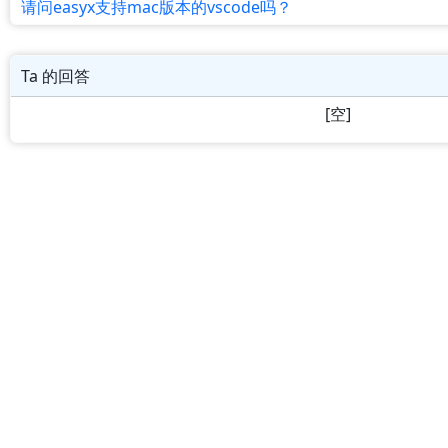
请问easyx支持mac版本的vscode吗？
Ta 的回答
[空]