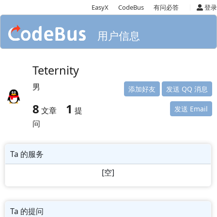
|
EasyX
CodeBus
有问必答
登录
用户信息
Teternity
男
添加好友
发送 QQ 消息
8
1
发送 Email
文章
提
问
Ta 的服务
[空]
Ta 的提问