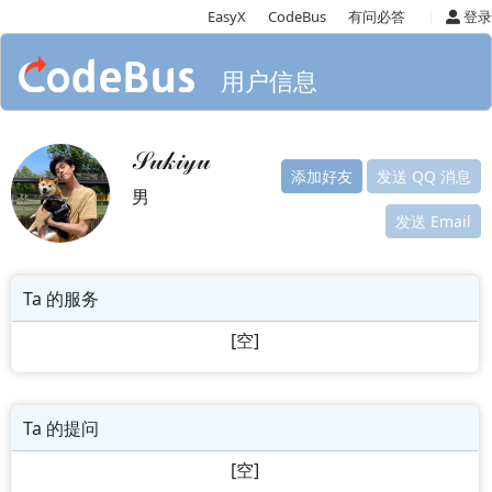
|
EasyX
CodeBus
有问必答
登录
用户信息
𝒮𝓊𝓀𝒾𝓎𝓊
添加好友
发送 QQ 消息
男
发送 Email
Ta 的服务
[空]
Ta 的提问
[空]