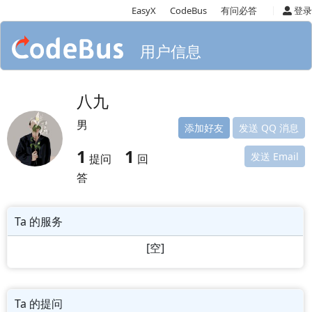
|
EasyX
CodeBus
有问必答
登录
用户信息
八九
男
添加好友
发送 QQ 消息
1
1
发送 Email
提问
回
答
Ta 的服务
[空]
Ta 的提问