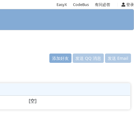
|
EasyX
CodeBus
有问必答
登录
添加好友
发送 QQ 消息
发送 Email
[空]