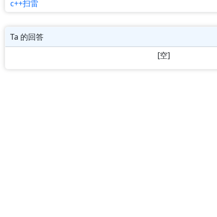
c++扫雷
Ta 的回答
[空]