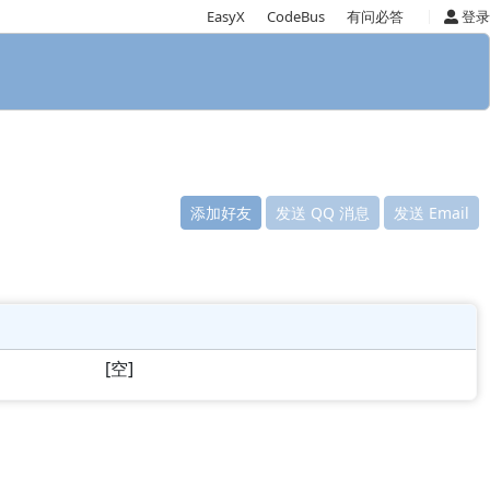
|
EasyX
CodeBus
有问必答
登录
添加好友
发送 QQ 消息
发送 Email
[空]