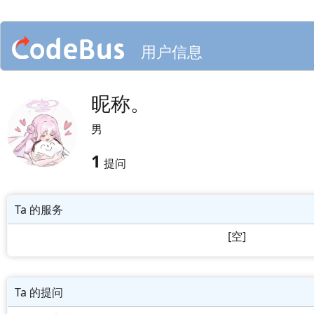
用户信息
昵称。
男
1
提问
Ta 的服务
[空]
Ta 的提问