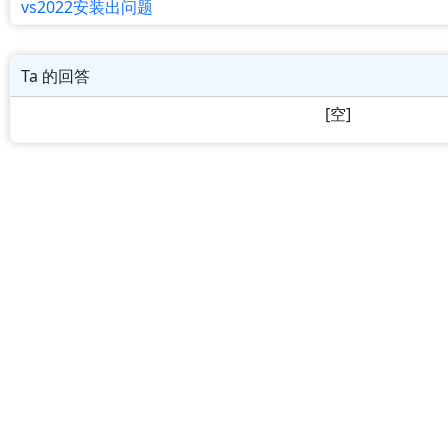
vs2022安装出问题
Ta 的回答
[空]