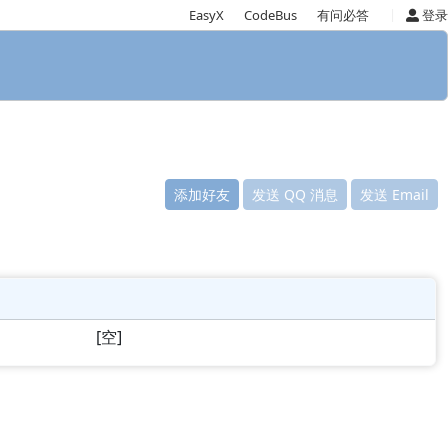
|
EasyX
CodeBus
有问必答
登录
添加好友
发送 QQ 消息
发送 Email
[空]