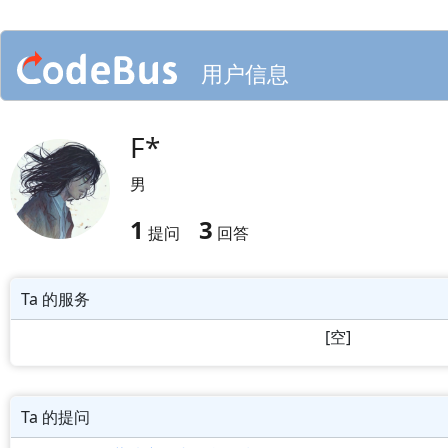
用户信息
F*
男
1
3
提问
回答
Ta 的服务
[空]
Ta 的提问