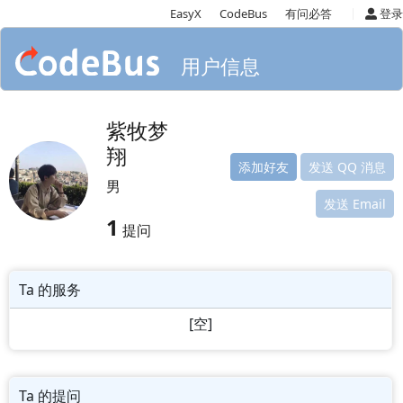
|
EasyX
CodeBus
有问必答
登录
用户信息
紫牧梦
翔
添加好友
发送 QQ 消息
男
发送 Email
1
提问
Ta 的服务
[空]
Ta 的提问