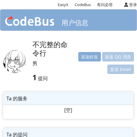
|
EasyX
CodeBus
有问必答
登录
用户信息
不完整的命
令行
添加好友
发送 QQ 消息
男
发送 Email
1
提问
Ta 的服务
[空]
Ta 的提问