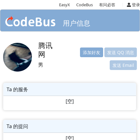
|
EasyX
CodeBus
有问必答
登录
用户信息
腾讯
网
添加好友
发送 QQ 消息
男
发送 Email
Ta 的服务
[空]
Ta 的提问
[空]