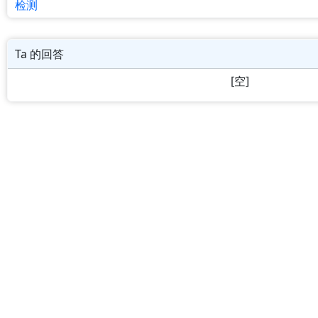
检测
Ta 的回答
[空]