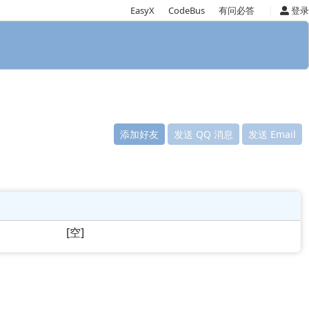
|
EasyX
CodeBus
有问必答
登录
添加好友
发送 QQ 消息
发送 Email
[空]