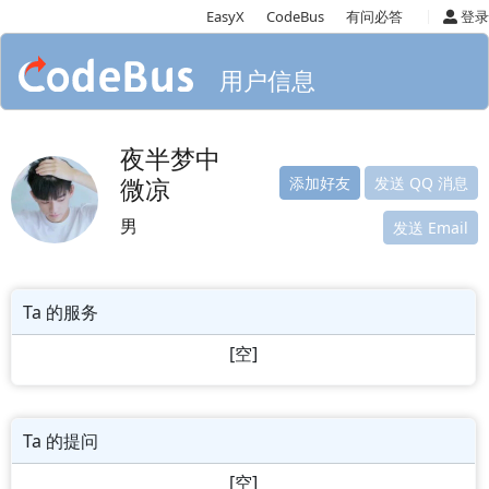
|
EasyX
CodeBus
有问必答
登录
用户信息
夜半梦中
微凉
添加好友
发送 QQ 消息
男
发送 Email
Ta 的服务
[空]
Ta 的提问
[空]