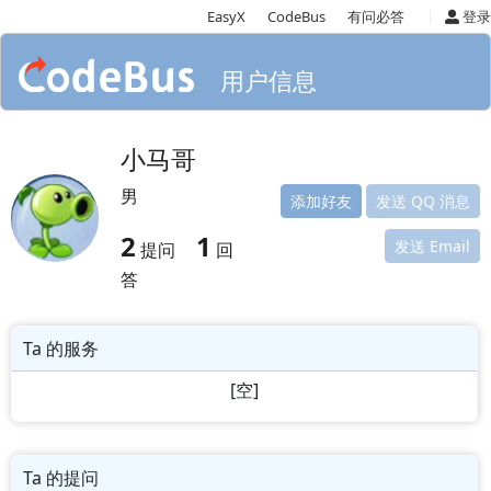
|
EasyX
CodeBus
有问必答
登录
用户信息
小马哥
男
添加好友
发送 QQ 消息
2
1
发送 Email
提问
回
答
Ta 的服务
[空]
Ta 的提问